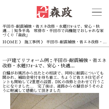
半田市-耐震補強・省エネ改修・水廻ﾘﾌｫｰﾑで、安心・快
適…｜知多半島 常滑市・半田市で高機能でおしゃれな家
づくり「森政」
ＨＯＭＥ
〉
施工事例
〉 半田市-耐震補強・省エネ改修・水廻ﾘﾌｫｰﾑで、安心・快適…
一戸建てリフォーム例：半田市-耐震補強・省エネ
改修・水廻ﾘﾌｫｰﾑで、安心・快適…
白蟻がお風呂から出たとの相談で、同時に耐震についても
聞かれ、補助金受付を待ち着工、ちょうど省エネ住宅ポイ
ントも開始して2重窓の設置、DKの改修と合わせて行うこ
とになりました… 完了後は、道路からの騒音がうそのよ
うに軽減して感動して頂きました