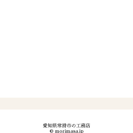
愛知県常滑市の工務店
©
morimasa.jp