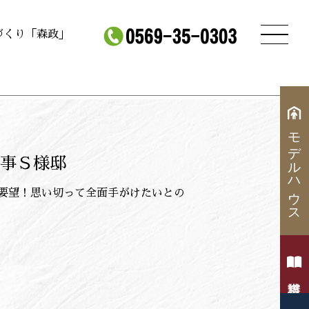
づくり「森政」
モデルハウス
事Ｓ様邸
要望！思い切って全面手がけたいとの
資料請求