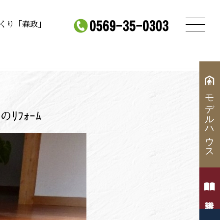
づくり「森政」
モデルハウス
ﾌｫｰﾑ
資料請求