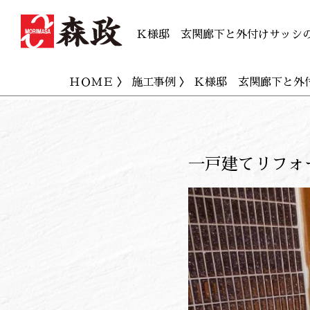
Ｋ様邸 玄関廊下と外付けサッシの
ＨＯＭＥ
〉
施工事例
〉 Ｋ様邸 玄関廊下と外付
一戸建てリフォ