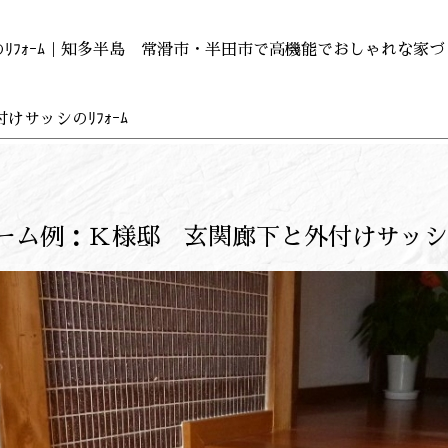
ﾘﾌｫｰﾑ｜知多半島 常滑市・半田市で高機能でおしゃれな家
けサッシのﾘﾌｫｰﾑ
ーム例：Ｋ様邸 玄関廊下と外付けサッシのﾘ