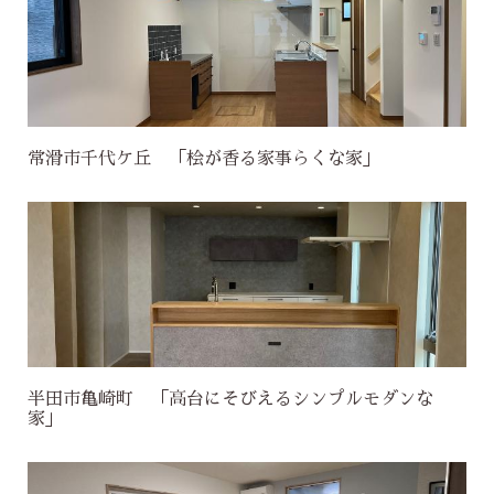
常滑市千代ケ丘 「桧が香る家事らくな家」
半田市亀崎町 「高台にそびえるシンプルモダンな
家」