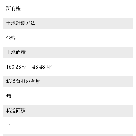
所有権
土地計測方法
公簿
土地面積
160.28㎡
48.48 坪
私道負担の有無
無
私道面積
㎡